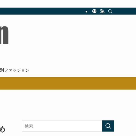
新。
別ファッション
め