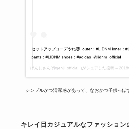
セットアップコーデやね😇 ㅤㅤㅤㅤㅤㅤㅤㅤㅤㅤㅤㅤㅤ outer：#LIDNM inner：
pants：#LIDNM shoes：#adidas ㅤㅤㅤㅤㅤㅤㅤㅤㅤㅤㅤㅤㅤ @lidnm_official_
げんじ
さん(@genji_official_)がシェアした投稿 –
2018
シンプルかつ清潔感があって、なおかつ子供っぽ
キレイ目カジュアルなファッション