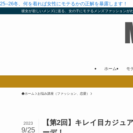
25--26冬、何を着れば女性にモテるかの正解を暴露します！
彼女が欲しいメンズに送る、女の子にモテるメンズファッションが
ホーム
モ
ホーム
お悩み講座（ファッション、恋愛）
【第2回】キレイ目カジュ
2023
9/25
ーデ！