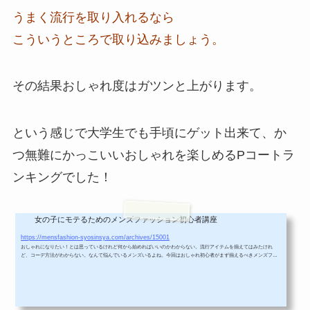
うまく流行を取り入れるなら
こういうところで取り込みましょう。
その結果おしゃれ度はガツンと上がります。
という感じで大学生でも手頃にゲット出来て、か
つ無難にかっこいいおしゃれを楽しめるPコートラ
ンキングでした！
女の子にモテるためのメンズファッション初心者講座
モテたいおしゃれ初心者がまず揃えるべき１０のメンズファッションアイテム
https://mensfashion-syosinsya.com/archives/15001
おしゃれになりたい！とは思っているけれど何から始めればいいのかわからない。流行アイテムを揃えてはみたけれ
ど、コーデ方法がわからない。なんて悩んでいるメンズいるよね。今回はおしゃれ初心者がまず揃えるべきメンズファ
ッションアイテム１０個についてまとめていくよ。おしゃれがわからないなら、まずはこれだけは揃えること！始めは
おしゃれの基本の基からいくね。準備はいいかな？一番最初に、服のコーデはインナー、アウター、ボトムス（パン
ツ）で出来ていることを覚えよう！「えっ、そんな簡単なこと？」と思ったかもしれ...