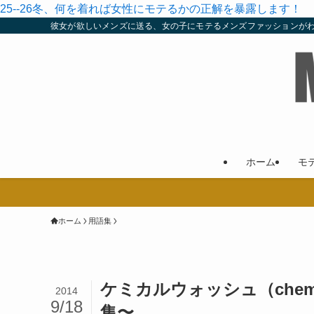
25--26冬、何を着れば女性にモテるかの正解を暴露します！
彼女が欲しいメンズに送る、女の子にモテるメンズファッションが
ホーム
モ
ホーム
用語集
ケミカルウォッシュ（chem
2014
9/18
集〜