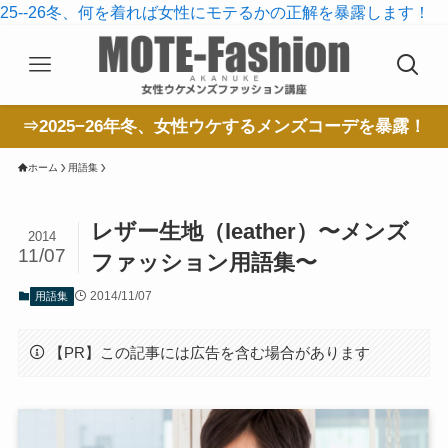
25--26冬、何を着れば女性にモテるかの正解を暴露します！
⇒2025−26年冬、女性ウケするメンズコーデを暴露！
ホーム
用語集
レザー生地（leather）〜メンズ
2014
11/07
ファッション用語集〜
2014/11/07
用語集
【PR】この記事には広告を含む場合があります