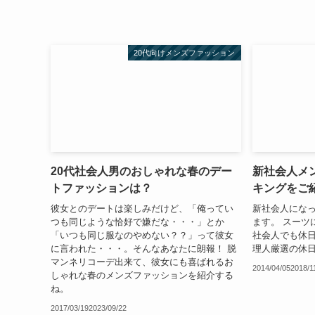
20代向けメンズファッション
20代社会人男のおしゃれな春のデー
新社会人メ
トファッションは？
キングをご
彼女とのデートは楽しみだけど、「俺ってい
新社会人にな
つも同じような恰好で嫌だな・・・」とか
ます。 スーツ
「いつも同じ服なのやめない？？」って彼女
社会人でも休日
に言われた・・・。そんなあなたに朗報！ 脱
理人厳選の休
マンネリコーデ出来て、彼女にも喜ばれるお
2014/04/05
2018/1
しゃれな春のメンズファッションを紹介する
ね。
2017/03/19
2023/09/22