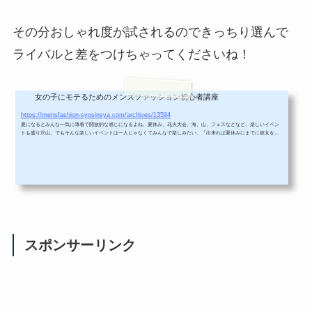
その分おしゃれ度が試されるのできっちり選んで
ライバルと差をつけちゃってくださいね！
女の子にモテるためのメンズファッション初心者講座
女の子にモテる夏のメンズファッションポイント、コーデまとめ
https://mensfashion-syosinsya.com/archives/13594
夏になるとみんな一気に薄着で開放的な感じになるよね。夏休み、花火大会、海、山、フェスなどなど。楽しいイベン
トも盛り沢山。でもそんな楽しいイベントは一人じゃなくてみんなで楽しみたい。「出来れば夏休みにまでに彼女をゲ
ットして・・・」とか「この夏は女の子とたくさん遊びたいなあ・・・」とかって思ってるメンズ、いるでしょ？そこ
で女子ウケする着こなしのポイントや実際のコーデ。デートや遊び 場所や場面に合わせた注意点をまとめたよ。しっか
りチェックして夏に備えてね！インナー編Tシャツは夏のメインアイテムTシャツ...
スポンサーリンク