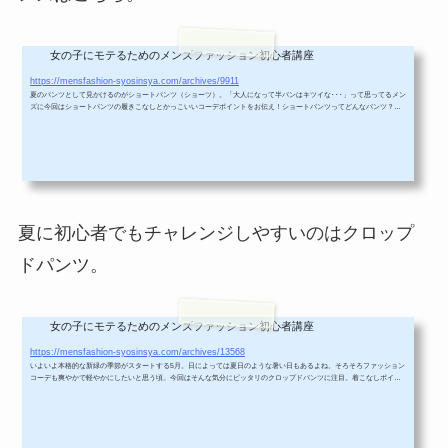
女の子にモテるためのメンズファッション初心者講座
メンズファッションのショートパンツの着こなしとコーデポイント！
https://mensfashion-syosinsya.com/archives/9911
夏のパンツとして見かけるのがショートパンツ（ショーツ）。「大人になって半パンはキツイな･･･」って思ってるメン
ズに今回はショートパンツの履きこなしとかっこいいコーデポイントをお伝え！ショートパンツってどんなパンツ？シ
ョートパンツはものすごーく簡単に言うと短パンのこと。出典元：スプートニクスこういうのね。足の見える範囲が多
くて夏ならではもメンズパンツ。海や山のアウトドアイベントはもちろん、街中でも見かけることが増えてきた。
「え、小学生くらいが履いてるやつ？そんなのかっこいいわけ無いじゃんｗｗ」って...
夏に初心者でもチャレンジしやすいのはクロップ
ドパンツ。
女の子にモテるためのメンズファッション初心者講座
メンズクロップドパンツの合わせ方、丈、着こなし、コーデまとめ
https://mensfashion-syosinsya.com/archives/13568
いよいよ本格的な新緑の季節がスタートする5月。日によっては夏日のような暑い日もあるよね。そろそろファッション
コーデも爽やかで軽やかにしたいと思う頃。今回はそんな気分にピッタリのクロップドパンツに注目。着こなしポイン
ト、選び方や注意点についてまとめていくよ。クロップドパンツって何？出典元：メンズファッションプラス | ツイル
クロップドパンツまず初めはクロップドパンツについて簡単に説明するね。クロップドパンツのクロップは英語のcrop
で意味は切り取る。クロップドパンツは裾丈が通常の長さより短くカッ...