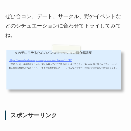
ぜひ合コン、デート、サークル、野外イベントな
どのシチュエーションに合わせてトライしてみて
ね。
女の子にモテるためのメンズファッション初心者講座
どこで買う？女子ウケ30代メンズファッション通販サイトを７つ紹介！
https://mensfashion-syosinsya.com/archives/10712
「30超えたけど年相応でおしゃれに見える服ってどこで買えばいいんだろう？」「おっさん臭く見えなくておしゃれに
着こなせる服欲しいなあ・・・」「年下の彼女が欲しい・・・」そんなアラサー、30代メンズがおしゃれでかっこよく
着こなせる、おすすめメンズ服通販サイトをランキング形式でご紹介します。ランキングの基準について30代メンズが
着こなしやすく、女子ウケする服が揃っているかおっさんくさい服装にならないか値段帯と生地の質は釣り合っている
のか（ハイブランドは除外）おしゃれ初心者でも無難で着こなしやすいコーデが...
スポンサーリンク