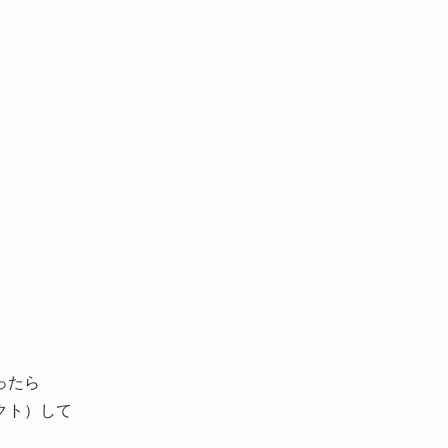
ったら
クト）して