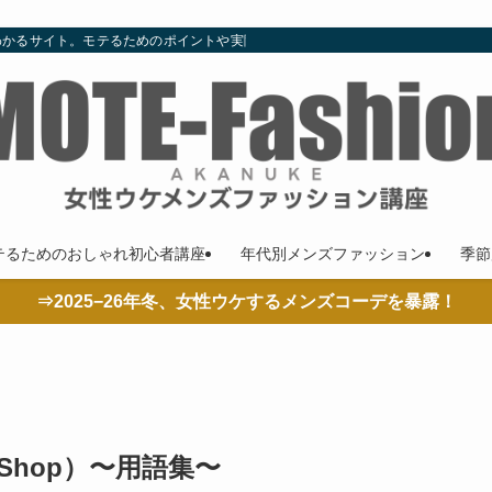
わかるサイト。モテるためのポイントや実際の着こなし、コーデやコラムも随時更
テるためのおしゃれ初心者講座
年代別メンズファッション
季節
⇒2025−26年冬、女性ウケするメンズコーデを暴露！
 Shop）〜用語集〜