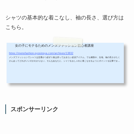
シャツの基本的な着こなし、袖の長さ、選び方は
こちら。
女の子にモテるためのメンズファッション初心者講座
メンズシャツの種類、生地、袖、着こなし方春夏秋冬まとめ
https://mensfashion-syosinsya.com/archives/13832
メンズファッションでシャツは定番かつ必ず１枚は持っておきたい必須アイテム。でも種類や、生地、袖の長さがたく
さんあってどれがいいのかわからない。そんなあなたに、シャツをおしゃれに着こなせるようにポイントを記事でまと
めたよ。上から順番にチェックしてね！シャツの着こなし基本編まずはシャツの生地の種類をチェックしていこう。生
地によって使いやすい季節やデート向け、ビジネス向けなどもわかってくる。いつ、どこで着るのかを想像しながら読
んでみてね。関連長袖、半袖はもちろん、５分袖や７分袖と言った袖の種類は大...
スポンサーリンク