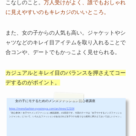
こなしのこと。
万人受けがよく、誰でもおしゃれ
に見えやすいのもキレカジのいいところ。
また、女の子からの人気も高い。ジャケットやシ
ャツなどのキレイ目アイテムを取り入れることで
合コンや、デートでもかっこよく見せられる。
カジュアルとキレイ目のバランスを押さえてコー
デするのがポイント。
女の子にモテるためのメンズファッション初心者講座
【第2回】キレイ目カジュアルは女子ウケがいい初心者向けメンズコーデ！
https://mensfashion-syosinsya.com/archives/12104
「初心者OK！女子ウケメンズファッション解説講座」の2回目です。今回のテーマは「女子ウケするメンズファッショ
ンジャンル」について。いろんなファッションがあるけれど女子ウケを狙うなら絶対に押さえておいてほしいジャンル
が１つだけあります。それが「キレイめカジュアル」なメンズファッション。自分に似合うファッションがわからない
メンズや、「女子ウケするコーデを知りたい！」っていうメンズはまずここから覚えれば大丈夫。女子ウケ抜群のメン
ズファッション、「キレイめカジュアル」な着こなしについて、必要なアイテムは...