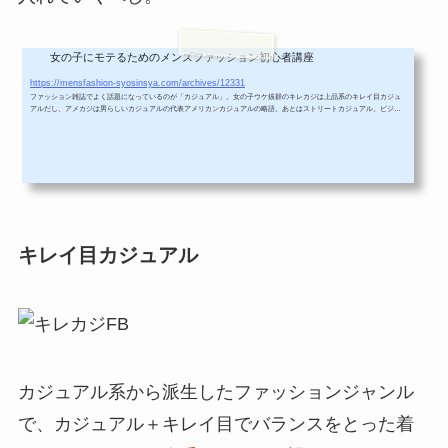
女の子にモテるためのメンズファッション初心者講座
カジュアル系の着こなしポイントを解説！メンズファッション基礎
https://mensfashion-syosinsya.com/archives/12331
ファッション雑誌でよく話題になっているのが「カジュアル」。女の子ウケ抜群のキレカジは上品系のキレイ目カジュ
アルだし、アメカジは男らしいカジュアルの代表アメリカンカジュアルの略語。あとはストリートカジュアル。ビジネ
スカジュアル、など一口にカジュアルファッションといっても沢山あるよね。いったいカジュアルってどんなファッシ
ョンなの？今回はそんな声に答えるためにカジュアル系の着こなしのポイントについてまとめたよ。カジュアル系ファ
ッションどういうもの？そもそもカジュアル系ファッションってどういうものを...
キレイ目カジュアル
カジュアル系から派生したファッションジャンル
で、カジュアル＋キレイ目でバランスをとった着