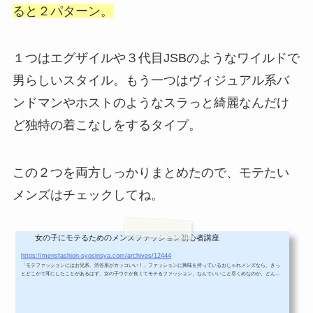
ると２パターン。
１つはエグザイルや３代目JSBのようなワイルドで
男らしいスタイル。もう一つはヴィジュアル系バ
ンドマンやホストのようなスラっと綺麗なんだけ
ど独特の着こなしをするタイプ。
この２つを両方しっかりまとめたので、モテたい
メンズはチェックしてね。
女の子にモテるためのメンズファッション初心者講座
お兄系、渋谷系、メンズファッションの着こなし、コーデを徹底解説！
https://mensfashion-syosinsya.com/archives/12444
「モテファッションにはお兄系、渋谷系がカッコいい！」ファッションに興味を持っているおしゃれメンズなら、きっ
とどこかで耳にしたことがあるはず。女の子ウケが良くてモテるファッション、なんていいこと尽くめなのか。どんな
着こなしなのかぜひ、知りたいよね。今回はお兄系、渋谷系メンズファッションの着こなし、コーデを徹底解説するよ
ー。お兄系、渋谷系ファッションってどういうもの？ではお兄系、渋谷系ファッションってどういうものなのか？まず
簡単にまとめるね。年齢は15〜25歳くらいのメンズに人気。渋谷などでよく見か...