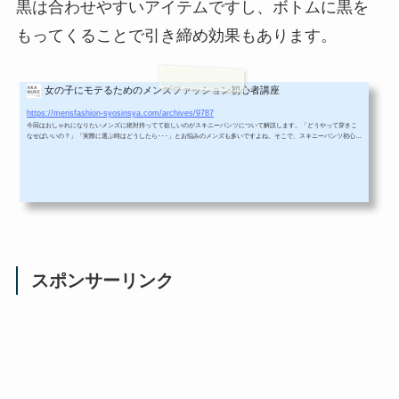
黒は合わせやすいアイテムですし、ボトムに黒を
もってくることで引き締め効果もあります。
女の子にモテるためのメンズファッション初心者講座
メンズスキニーパンツの着こなし方、サイズ選びポイント、コーデまとめ
https://mensfashion-syosinsya.com/archives/9787
今回はおしゃれになりたいメンズに絶対持ってて欲しいのがスキニーパンツについて解説します。「どうやって穿きこ
なせばいいの？」「実際に選ぶ時はどうしたら･･･」とお悩みのメンズも多いですよね。そこで、スキニーパンツ初心者
メンズがかっこよくおしゃれに履きこなすポイントと選び方をまとめました。そもそもスキニーパンツって何？出典
元：Dcollectionスキニーパンツは履くだけでスタイルがよく見えるというパンツ。サイズが細めに作られてて、ピタッ
とした履き心地が特徴です。身長が低くても、スキニーパンツがあればスラっと...
スポンサーリンク