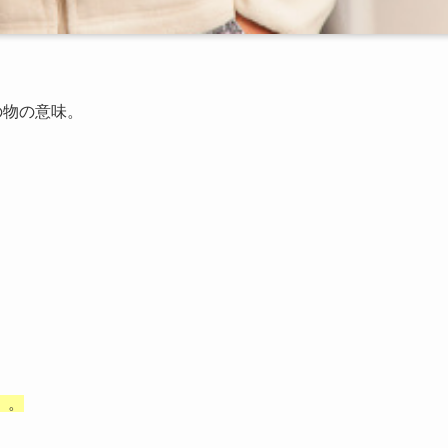
の物の意味。
）。